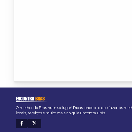
ENCONTRA
BRÁS
O melhor do Brás num só lugar! Dicas, onde ir, o que fazer, as me
locais, serviços e muito mais no guia Encontra Brás.