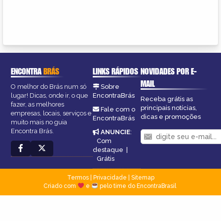
ENCONTRA
BRÁS
LINKS RÁPIDOS
NOVIDADES POR E-
MAIL
O melhor do Brás num só
Sobre
lugar! Dicas, onde ir, o que
EncontraBrás
Receba grátis as
fazer, as melhores
principais notícias,
Fale com o
empresas, locais, serviços e
dicas e promoções
EncontraBrás
muito mais no guia
Encontra Brás.
ANUNCIE
:
Com
destaque
|
Grátis
Termos
|
Privacidade
|
Sitemap
Criado com
e
pelo time do EncontraBrasil