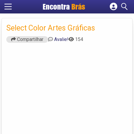
Encontra
Brás
Cadastrar empresa
Fazer login
Select Color Artes Gráficas
Criar conta
Compartilhar
Avalie!
154