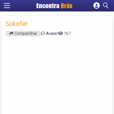
Encontra
Brás
Cadastrar empresa
Fazer login
Sokofer
Criar conta
Compartilhar
Avalie!
167