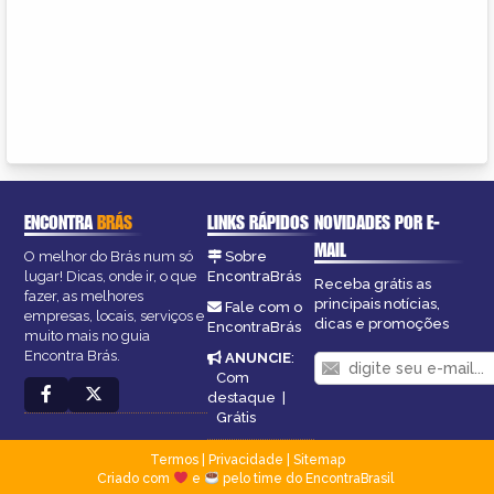
ENCONTRA
BRÁS
LINKS RÁPIDOS
NOVIDADES POR E-
MAIL
O melhor do Brás num só
Sobre
lugar! Dicas, onde ir, o que
EncontraBrás
Receba grátis as
fazer, as melhores
principais notícias,
Fale com o
empresas, locais, serviços e
dicas e promoções
EncontraBrás
muito mais no guia
Encontra Brás.
ANUNCIE
:
Com
destaque
|
Grátis
Termos
|
Privacidade
|
Sitemap
Criado com
e
pelo time do EncontraBrasil