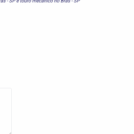
rás - SP
e
touro mecanico no Brás - SP