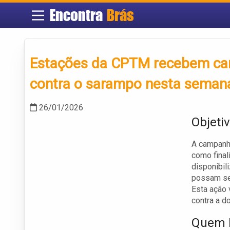
Encontra
Brás
Estações da CPTM recebem cam
contra o sarampo nesta seman
26/01/2026
Objeti
A campanh
como final
disponibi
possam ser
Esta ação 
contra a d
Quem P