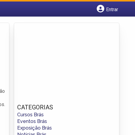
Entrar
Cadastrar empresa
Fazer login
Criar conta
rão
os.
CATEGORIAS
Cursos Brás
Eventos Brás
Exposição Brás
Notícias Brás