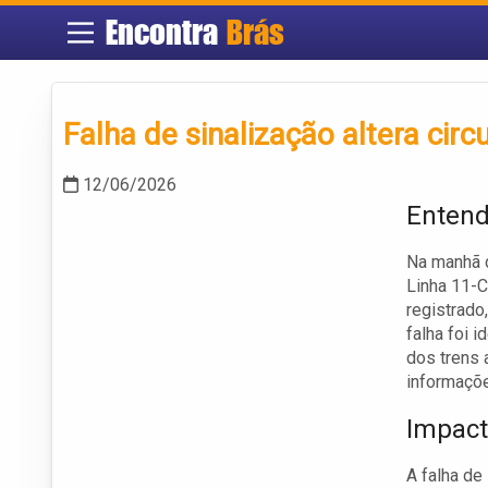
Encontra
Brás
Falha de sinalização altera cir
12/06/2026
Entend
Na manhã d
Linha 11-C
registrado
falha foi i
dos trens 
informaçõ
Impact
A falha de