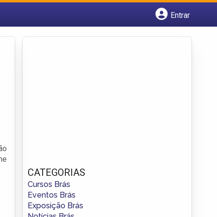
Entrar
Cadastrar empresa
Fazer login
Criar conta
ção
me
CATEGORIAS
Cursos Brás
Eventos Brás
Exposição Brás
Notícias Brás