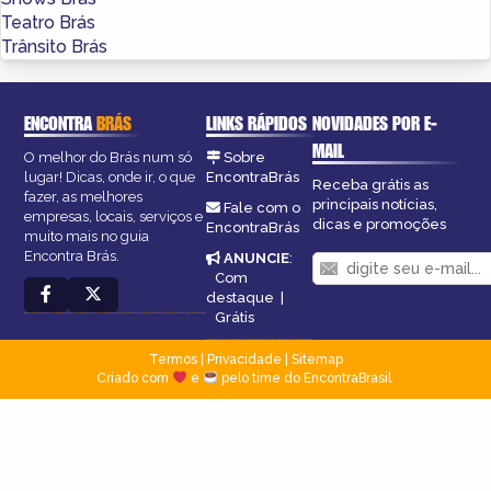
Teatro Brás
Trânsito Brás
ENCONTRA
BRÁS
LINKS RÁPIDOS
NOVIDADES POR E-
MAIL
O melhor do Brás num só
Sobre
lugar! Dicas, onde ir, o que
EncontraBrás
Receba grátis as
fazer, as melhores
principais notícias,
Fale com o
empresas, locais, serviços e
dicas e promoções
EncontraBrás
muito mais no guia
Encontra Brás.
ANUNCIE
:
Com
destaque
|
Grátis
Termos
|
Privacidade
|
Sitemap
Criado com
e
pelo time do EncontraBrasil