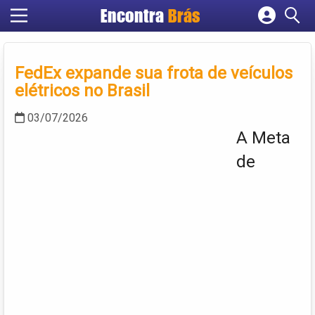
Encontra
Brás
Cadastrar empresa
Fazer login
FedEx expande sua frota de veículos
Criar conta
elétricos no Brasil
03/07/2026
A Meta
de