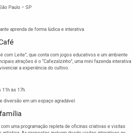
 São Paulo – SP
nte aprenda de forma lúdica e interativa.
 Café
é com Leite”, que conta com jogos educativos e um ambiente
ncipais atrações é o “Cafezalzinho”, uma mini fazenda interativa
venciar a experiência do cultivo.
s 11h às 17h.
e diversão em um espaço agradável.
família
com uma programação repleta de oficinas criativas e visitas
rtística. As propostas incluem desde visitas interativas ao