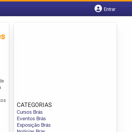
Entrar
Cadastrar empresa
Fazer login
Criar conta
es
de
a
tos
CATEGORIAS
Cursos Brás
Eventos Brás
Exposição Brás
Notícias Brás