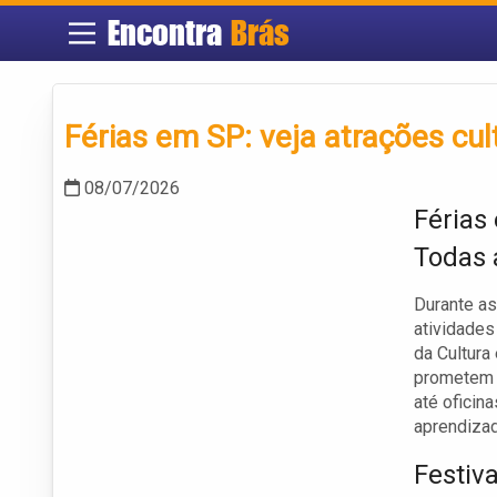
Encontra
Brás
Férias em SP: veja atrações cul
08/07/2026
Férias
Todas 
Durante as
atividades
da Cultura
prometem a
até oficin
aprendizad
Festiv