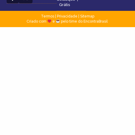
Grátis
Termos
|
Privacidade
|
Sitemap
Criado com
e
pelo time do EncontraBrasil