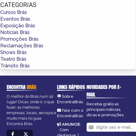
CATEGORIAS
Cursos Brás
Eventos Brás
Exposição Brás
Notícias Brás
Promoções Brás
Reclamações Brás
Shows Brás
Teatro Brás
Trânsito Brás
ENCONTRA
BRÁS
LINKS RÁPIDOS
NOVIDADES POR E-
MAIL
O melhor do Brás num só
Sobre
lugar! Dicas, onde ir, o que
EncontraBrás
Receba grátis as
fazer, as melhores
principais notícias,
Fale com o
empresas, locais, serviços e
dicas e promoções
EncontraBrás
muito mais no guia
Encontra Brás.
ANUNCIE
:
Com
destaque
|