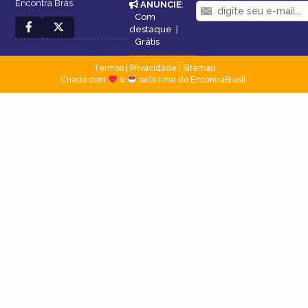
Encontra Brás.
ANUNCIE
:
Com
destaque
|
Grátis
Termos
|
Privacidade
|
Sitemap
Criado com
e
pelo time do EncontraBrasil