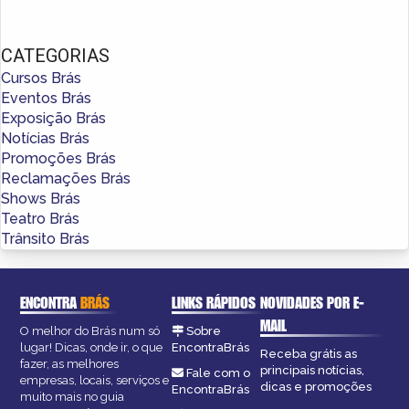
CATEGORIAS
Cursos Brás
Eventos Brás
Exposição Brás
Notícias Brás
Promoções Brás
Reclamações Brás
Shows Brás
Teatro Brás
Trânsito Brás
ENCONTRA
BRÁS
LINKS RÁPIDOS
NOVIDADES POR E-
MAIL
O melhor do Brás num só
Sobre
lugar! Dicas, onde ir, o que
EncontraBrás
Receba grátis as
fazer, as melhores
principais notícias,
Fale com o
empresas, locais, serviços e
dicas e promoções
EncontraBrás
muito mais no guia