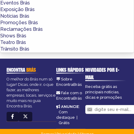
Eventos Brás
Exposição Brás
Notícias Brás
Promoções Brás
Reclamações Brás
Shows Brás
Teatro Brás
Trânsito Brás
ENCONTRA
BRÁS
LINKS RÁPIDOS
NOVIDADES POR E-
MAIL
O melhor do Brás num só
Sobre
lugar! Dicas, onde ir, o que
EncontraBrás
Receba grátis as
fazer, as melhores
principais notícias,
Fale com o
empresas, locais, serviços e
dicas e promoções
EncontraBrás
muito mais no guia
Encontra Brás.
ANUNCIE
:
Com
destaque
|
Grátis