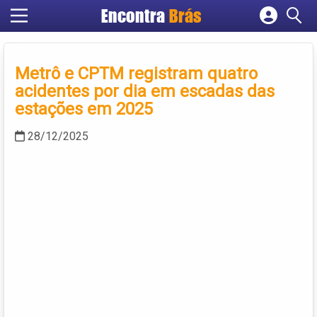
Encontra
Brás
Cadastrar empresa
Fazer login
Metrô e CPTM registram quatro
Criar conta
acidentes por dia em escadas das
estações em 2025
28/12/2025