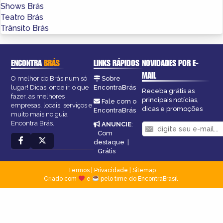
Shows Brás
Teatro Brás
Trânsito Brás
ENCONTRA
BRÁS
LINKS RÁPIDOS
NOVIDADES POR E-
MAIL
O melhor do Brás num só
Sobre
lugar! Dicas, onde ir, o que
EncontraBrás
Receba grátis as
fazer, as melhores
principais notícias,
Fale com o
empresas, locais, serviços e
dicas e promoções
EncontraBrás
muito mais no guia
Encontra Brás.
ANUNCIE
:
Com
destaque
|
Grátis
Termos
|
Privacidade
|
Sitemap
Criado com
e
pelo time do EncontraBrasil