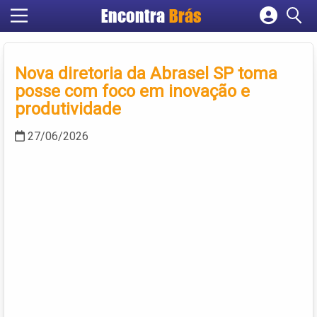
Encontra
Brás
Cadastrar empresa
Fazer login
Nova diretoria da Abrasel SP toma
Criar conta
posse com foco em inovação e
produtividade
27/06/2026