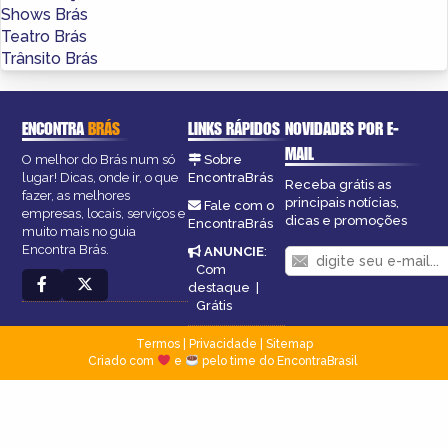
Shows Brás
Teatro Brás
Trânsito Brás
ENCONTRA
BRÁS
LINKS RÁPIDOS
NOVIDADES POR E-
MAIL
O melhor do Brás num só
Sobre
lugar! Dicas, onde ir, o que
EncontraBrás
Receba grátis as
fazer, as melhores
principais notícias,
Fale com o
empresas, locais, serviços e
dicas e promoções
EncontraBrás
muito mais no guia
Encontra Brás.
ANUNCIE
:
Com
destaque
|
Grátis
Termos
|
Privacidade
|
Sitemap
Criado com
e
pelo time do EncontraBrasil