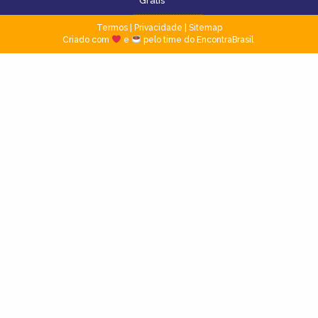
Grátis
Termos
|
Privacidade
|
Sitemap
Criado com
e
pelo time do EncontraBrasil