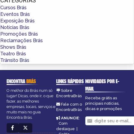
CATEGORIAS
Cursos Brás
Eventos Brás
Exposição Brás
Notícias Brás
Promoções Brás
Reclamações Brás
Shows Brás
Teatro Brás
Trânsito Brás
ENCONTRA
BRÁS
LINKS RÁPIDOS
NOVIDADES POR E-
MAIL
O melhor do Brás num só
Sobre
lugar! Dicas, onde ir, o que
EncontraBrás
Receba grátis as
fazer, as melhores
principais notícias,
Fale com o
empresas, locais, serviços e
dicas e promoções
EncontraBrás
muito mais no guia
Encontra Brás.
ANUNCIE
:
Com
destaque
|