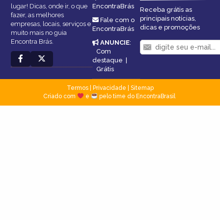
lugar! Dicas, onde ir, o que
EncontraBrás
Receba grátis as
fazer, as melhores
principais notícias,
Fale com o
empresas, locais, serviços e
dicas e promoções
EncontraBrás
muito mais no guia
Encontra Brás.
ANUNCIE
:
Com
destaque
|
Grátis
Termos
|
Privacidade
|
Sitemap
Criado com
e
pelo time do EncontraBrasil