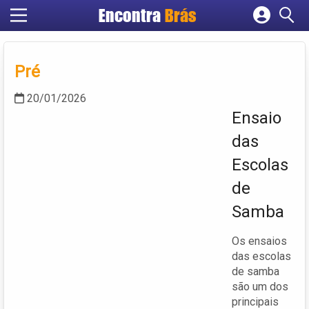
Encontra
Brás
Cadastrar empresa
Fazer login
Pré
Criar conta
20/01/2026
Ensaio
das
Escolas
de
Samba
Os ensaios
das escolas
de samba
são um dos
principais