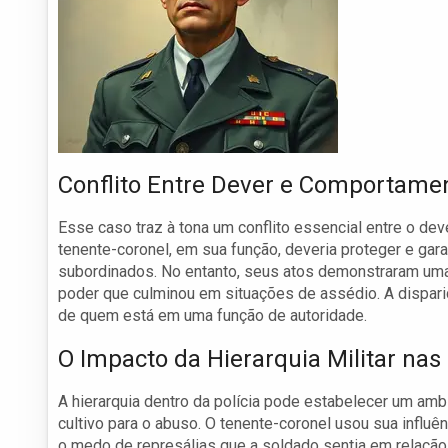
Conflito Entre Dever e Comportame
Esse caso traz à tona um conflito essencial entre o dev
tenente-coronel, em sua função, deveria proteger e gar
subordinados. No entanto, seus atos demonstraram uma 
poder que culminou em situações de assédio. A dispari
de quem está em uma função de autoridade.
O Impacto da Hierarquia Militar nas
A hierarquia dentro da polícia pode estabelecer um amb
cultivo para o abuso. O tenente-coronel usou sua influ
o medo de represálias que a soldado sentia em relação a