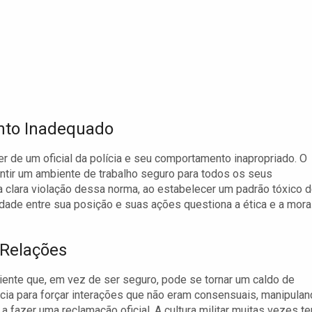
nto Inadequado
er de um oficial da polícia e seu comportamento inapropriado. O
antir um ambiente de trabalho seguro para todos os seus
clara violação dessa norma, ao estabelecer um padrão tóxico 
dade entre sua posição e suas ações questiona a ética e a mora
 Relações
iente que, em vez de ser seguro, pode se tornar um caldo de
ência para forçar interações que não eram consensuais, manipula
 fazer uma reclamação oficial. A cultura militar muitas vezes t