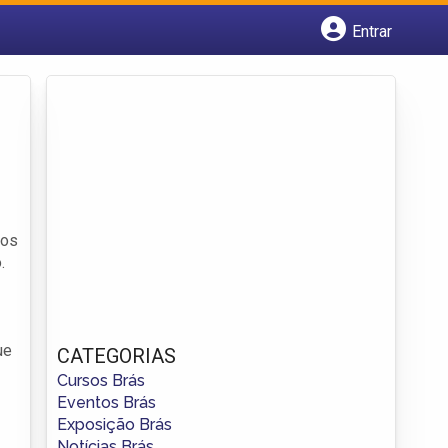
Entrar
Cadastrar empresa
Fazer login
Criar conta
nos
.
ue
CATEGORIAS
Cursos Brás
Eventos Brás
Exposição Brás
Notícias Brás