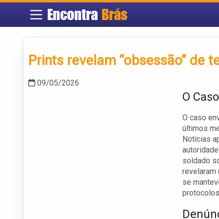
Encontra
Brás
Prints revelam “obsessão” de t
09/05/2026
O Caso
O caso env
últimos me
Notícias a
autoridade
soldado s
revelaram 
se manteve
protocolos
Denúnc