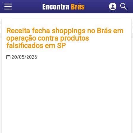
Encontra
Brás
Cadastrar empresa
Fazer login
Receita fecha shoppings no Brás em
Criar conta
operação contra produtos
falsificados em SP
20/05/2026