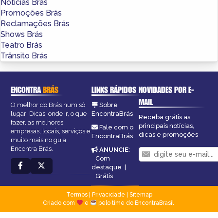
Notícias Brás
Promoções Brás
Reclamações Brás
Shows Brás
Teatro Brás
Trânsito Brás
ENCONTRA
BRÁS
LINKS RÁPIDOS
NOVIDADES POR E-
MAIL
O melhor do Brás num só
Sobre
lugar! Dicas, onde ir, o que
EncontraBrás
Receba grátis as
fazer, as melhores
principais notícias,
Fale com o
empresas, locais, serviços e
dicas e promoções
EncontraBrás
muito mais no guia
Encontra Brás.
ANUNCIE
:
Com
destaque
|
Grátis
Termos
|
Privacidade
|
Sitemap
Criado com
e
pelo time do EncontraBrasil