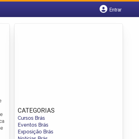
Entrar
Cadastrar empresa
Fazer login
Criar conta
e
CATEGORIAS
xe
Cursos Brás
ca
Eventos Brás
ue
Exposição Brás
Notícias Brás