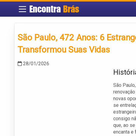
Encontra
Brás
São Paulo, 472 Anos: 6 Estran
Transformou Suas Vidas
28/01/2026
Histór
São Paulo,
renovação 
novas opor
se entrela
estrangeir
consigo n
que, ao se
encanta e 