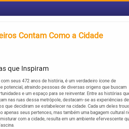
geiros Contam Como a Cidade
ias que Inspiram
 com seus 472 anos de história, é um verdadeiro ícone de
e potencial, atraindo pessoas de diversas origens que buscam
tunidades e um espaço para se reinventar. Entre as histórias qu
çam nas ruas dessa metrópole, destacam-se as experiências de
os que decidiram se estabelecer na cidade. Cada um deles trou
ão apenas seus pertences, mas também uma bagagem cultural ri
 misturar com a cidade, resulta em um ambiente efervescente q
fascina.