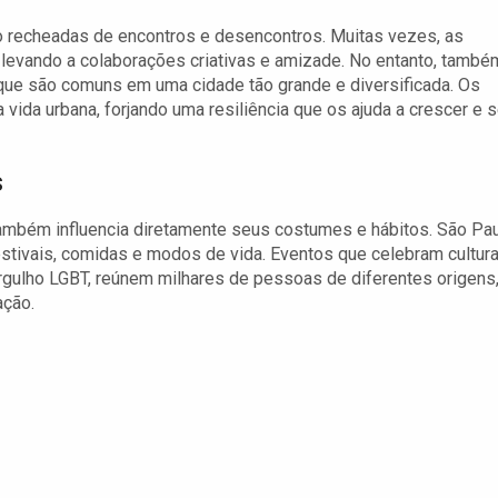
o recheadas de encontros e desencontros. Muitas vezes, as
 levando a colaborações criativas e amizade. No entanto, també
ue são comuns em uma cidade tão grande e diversificada. Os
vida urbana, forjando uma resiliência que os ajuda a crescer e 
s
também influencia diretamente seus costumes e hábitos. São Pa
festivais, comidas e modos de vida. Eventos que celebram cultur
rgulho LGBT, reúnem milhares de pessoas de diferentes origens
ação.