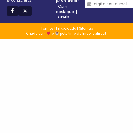
Encontra Brás.
ANUNCIE
:
Com
destaque
|
Grátis
Termos
|
Privacidade
|
Sitemap
Criado com
e
pelo time do EncontraBrasil