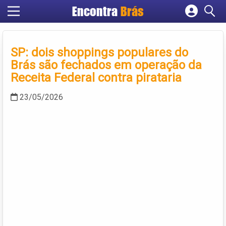
Encontra
Brás
Cadastrar empresa
Fazer login
SP: dois shoppings populares do
Criar conta
Brás são fechados em operação da
Receita Federal contra pirataria
23/05/2026