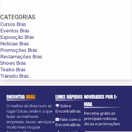
CATEGORIAS
Cursos Brás
Eventos Brás
Exposição Brás
Notícias Brás
Promoções Brás
Reclamações Brás
Shows Brás
Teatro Brás
Trânsito Brás
ENCONTRA
BRÁS
LINKS RÁPIDOS
NOVIDADES POR E-
MAIL
O melhor do Brás num só
Sobre
lugar! Dicas, onde ir, o que
EncontraBrás
Receba grátis as
fazer, as melhores
principais notícias,
Fale com o
empresas, locais, serviços e
dicas e promoções
EncontraBrás
muito mais no guia