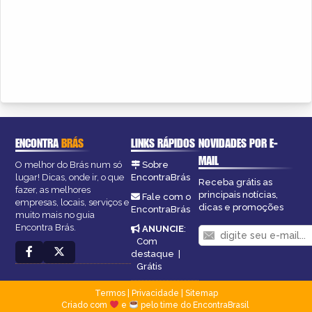
ENCONTRA
BRÁS
LINKS RÁPIDOS
NOVIDADES POR E-
MAIL
O melhor do Brás num só
Sobre
lugar! Dicas, onde ir, o que
EncontraBrás
Receba grátis as
fazer, as melhores
principais notícias,
Fale com o
empresas, locais, serviços e
dicas e promoções
EncontraBrás
muito mais no guia
Encontra Brás.
ANUNCIE
:
Com
destaque
|
Grátis
Termos
|
Privacidade
|
Sitemap
Criado com
e
pelo time do EncontraBrasil