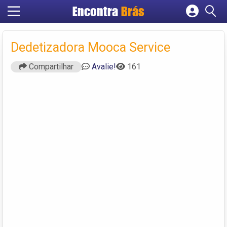
Encontra
Brás
Cadastrar empresa
Fazer login
Dedetizadora Mooca Service
Criar conta
Compartilhar
Avalie!
161