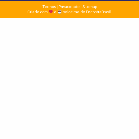
Termos
|
Privacidade
|
Sitemap
Criado com
e
pelo time do EncontraBrasil