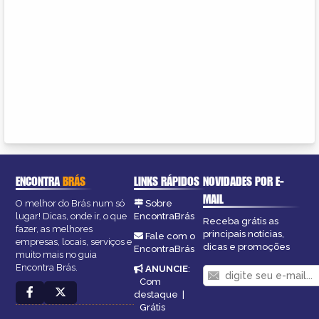
ENCONTRA
BRÁS
LINKS RÁPIDOS
NOVIDADES POR E-
MAIL
O melhor do Brás num só
Sobre
lugar! Dicas, onde ir, o que
EncontraBrás
Receba grátis as
fazer, as melhores
principais notícias,
Fale com o
empresas, locais, serviços e
dicas e promoções
EncontraBrás
muito mais no guia
Encontra Brás.
ANUNCIE
:
Com
destaque
|
Grátis