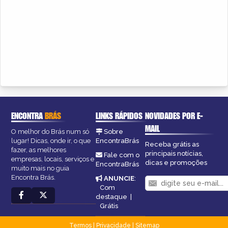
ENCONTRA
BRÁS
LINKS RÁPIDOS
NOVIDADES POR E-
MAIL
O melhor do Brás num só
Sobre
lugar! Dicas, onde ir, o que
EncontraBrás
Receba grátis as
fazer, as melhores
principais notícias,
Fale com o
empresas, locais, serviços e
dicas e promoções
EncontraBrás
muito mais no guia
Encontra Brás.
ANUNCIE
:
Com
destaque
|
Grátis
Termos
|
Privacidade
|
Sitemap