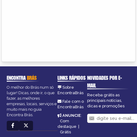
ENCONTRA
BRÁS
LINKS RÁPIDOS
NOVIDADES POR E-
MAIL
O melhor do Brás num só
Sobre
lugar! Dicas, onde ir, o que
EncontraBrás
Receba grátis as
fazer, as melhores
principais notícias,
Fale com o
empresas, locais, serviços e
dicas e promoções
EncontraBrás
muito mais no guia
Encontra Brás.
ANUNCIE
:
Com
destaque
|
Grátis