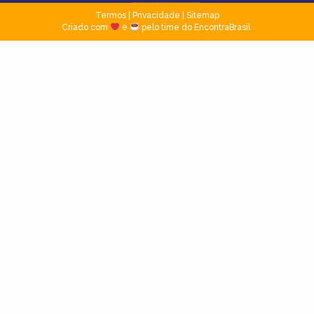
Termos
|
Privacidade
|
Sitemap
Criado com
e
pelo time do EncontraBrasil