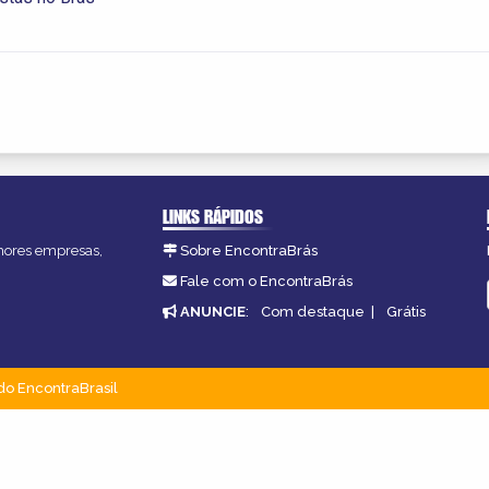
LINKS RÁPIDOS
lhores empresas,
Sobre EncontraBrás
Fale com o EncontraBrás
ANUNCIE
:
Com destaque
|
Grátis
do EncontraBrasil