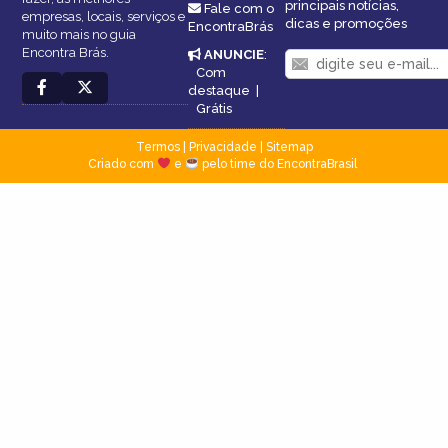
principais notícias,
Fale com o
empresas, locais, serviços e
dicas e promoções
EncontraBrás
muito mais no guia
Encontra Brás.
ANUNCIE
:
Com
destaque
|
Grátis
Termos
|
Privacidade
|
Sitemap
Criado com
e
pelo time do EncontraBrasil