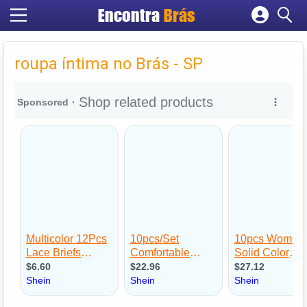
Encontra
Brás
Cadastrar empresa
Fazer login
roupa íntima no Brás - SP
Criar conta