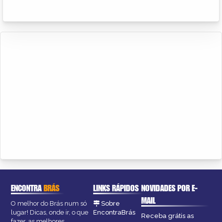
ENCONTRA
BRÁS
LINKS RÁPIDOS
NOVIDADES POR E-
MAIL
O melhor do Brás num só
Sobre
lugar! Dicas, onde ir, o que
EncontraBrás
Receba grátis as
fazer, as melhores