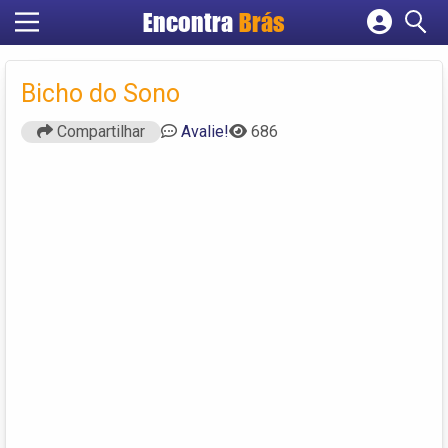
Encontra
Brás
Cadastrar empresa
Fazer login
Bicho do Sono
Criar conta
Compartilhar
Avalie!
686