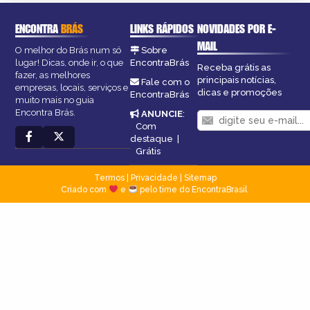
ENCONTRA
BRÁS
LINKS RÁPIDOS
NOVIDADES POR E-
MAIL
O melhor do Brás num só
Sobre
lugar! Dicas, onde ir, o que
EncontraBrás
Receba grátis as
fazer, as melhores
principais notícias,
Fale com o
empresas, locais, serviços e
dicas e promoções
EncontraBrás
muito mais no guia
Encontra Brás.
ANUNCIE
:
Com
destaque
|
Grátis
Termos
|
Privacidade
|
Sitemap
Criado com
e
pelo time do EncontraBrasil