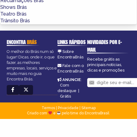
Reclamações Brás
Shows Brás
Teatro Brás
Trânsito Brás
ENCONTRA
BRÁS
LINKS RÁPIDOS
NOVIDADES POR E-
MAIL
O melhor do Brás num só
Sobre
lugar! Dicas, onde ir, o que
EncontraBrás
Receba grátis as
fazer, as melhores
principais notícias,
Fale com o
empresas, locais, serviços e
dicas e promoções
EncontraBrás
muito mais no guia
Encontra Brás.
ANUNCIE
:
Com
destaque
|
Grátis
Termos
|
Privacidade
|
Sitemap
Criado com
e
pelo time do EncontraBrasil