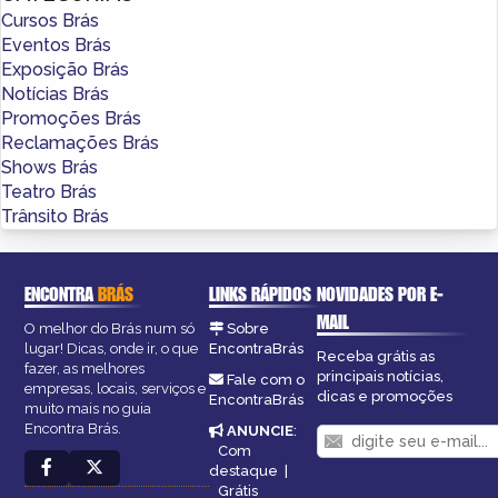
Cursos Brás
Eventos Brás
Exposição Brás
Notícias Brás
Promoções Brás
Reclamações Brás
Shows Brás
Teatro Brás
Trânsito Brás
ENCONTRA
BRÁS
LINKS RÁPIDOS
NOVIDADES POR E-
MAIL
O melhor do Brás num só
Sobre
lugar! Dicas, onde ir, o que
EncontraBrás
Receba grátis as
fazer, as melhores
principais notícias,
Fale com o
empresas, locais, serviços e
dicas e promoções
EncontraBrás
muito mais no guia
Encontra Brás.
ANUNCIE
:
Com
destaque
|
Grátis