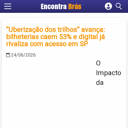
Encontra
Brás
Cadastrar empresa
Fazer login
“Uberização dos trilhos” avança:
Criar conta
bilheterias caem 53% e digital já
rivaliza com acesso em SP
24/06/2026
O
Impacto
da