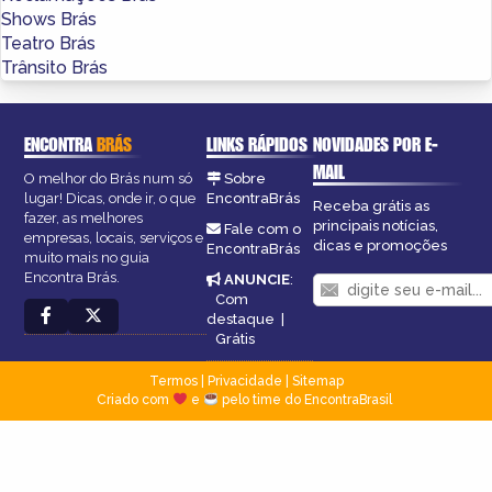
Shows Brás
Teatro Brás
Trânsito Brás
ENCONTRA
BRÁS
LINKS RÁPIDOS
NOVIDADES POR E-
MAIL
O melhor do Brás num só
Sobre
lugar! Dicas, onde ir, o que
EncontraBrás
Receba grátis as
fazer, as melhores
principais notícias,
Fale com o
empresas, locais, serviços e
dicas e promoções
EncontraBrás
muito mais no guia
Encontra Brás.
ANUNCIE
:
Com
destaque
|
Grátis
Termos
|
Privacidade
|
Sitemap
Criado com
e
pelo time do EncontraBrasil