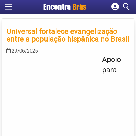
Encontra
Brás
Cadastrar empresa
Fazer login
Universal fortalece evangelização
Criar conta
entre a população hispânica no Brasil
29/06/2026
Apoio
para