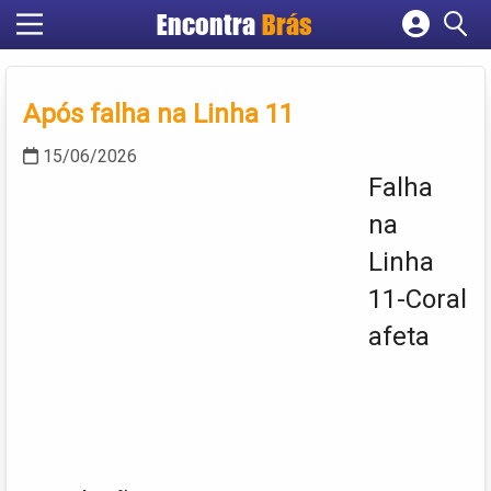
Encontra
Brás
Cadastrar empresa
Fazer login
Após falha na Linha 11
Criar conta
15/06/2026
Falha
na
Linha
11-Coral
afeta