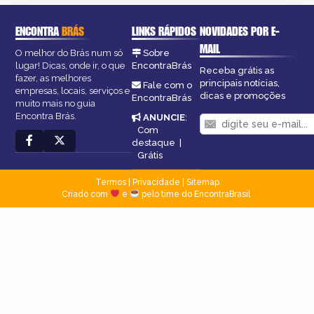
ENCONTRA
BRÁS
LINKS RÁPIDOS
NOVIDADES POR E-
MAIL
O melhor do Brás num só
Sobre
lugar! Dicas, onde ir, o que
EncontraBrás
Receba grátis as
fazer, as melhores
principais notícias,
Fale com o
empresas, locais, serviços e
dicas e promoções
EncontraBrás
muito mais no guia
Encontra Brás.
ANUNCIE
:
Com
destaque
|
Grátis
Termos
|
Privacidade
|
Sitemap
Criado com
e
pelo time do EncontraBrasil