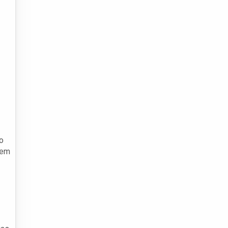
o
 em