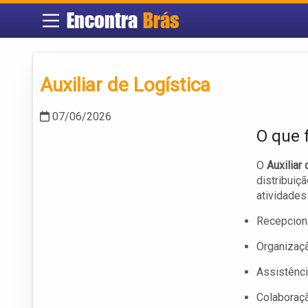
Encontra
Brás
Auxiliar de Logística
07/06/2026
O que 
O
Auxiliar
distribuiç
atividades
Recepcion
Organizaç
Assistênc
Colaboraçã