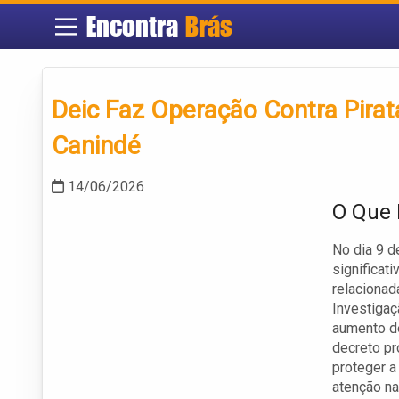
Encontra
Brás
Deic Faz Operação Contra Pirat
Canindé
14/06/2026
O Que 
No dia 9 d
significat
relacionad
Investigaç
aumento de
decreto p
proteger a
atenção na