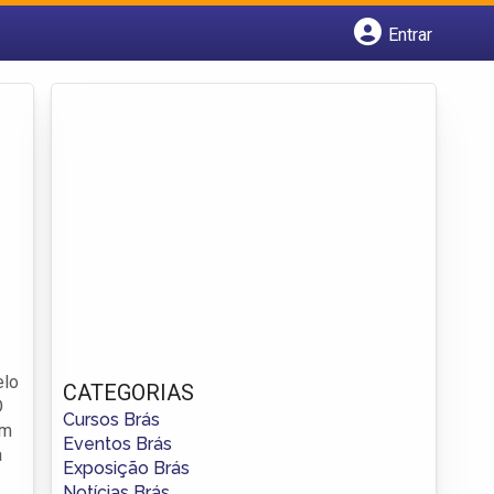
Entrar
Cadastrar empresa
Fazer login
Criar conta
elo
CATEGORIAS
O
Cursos Brás
em
Eventos Brás
a
Exposição Brás
Notícias Brás