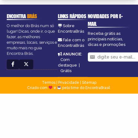
ENCONTRA
BRÁS
LINKS RÁPIDOS
NOVIDADES POR E-
MAIL
O melhor do Brás num só
Sobre
lugar! Dicas, onde ir, o que
EncontraBrás
Receba grátis as
fazer, as melhores
principais notícias,
Fale com o
empresas, locais, serviços e
dicas e promoções
EncontraBrás
muito mais no guia
Encontra Brás.
ANUNCIE
:
Com
destaque
|
Grátis
Termos
|
Privacidade
|
Sitemap
Criado com
e
pelo time do EncontraBrasil