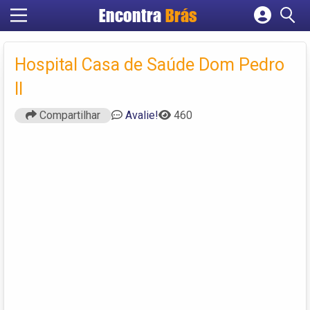
Encontra
Brás
Cadastrar empresa
Fazer login
Hospital Casa de Saúde Dom Pedro
Criar conta
II
Compartilhar
Avalie!
460