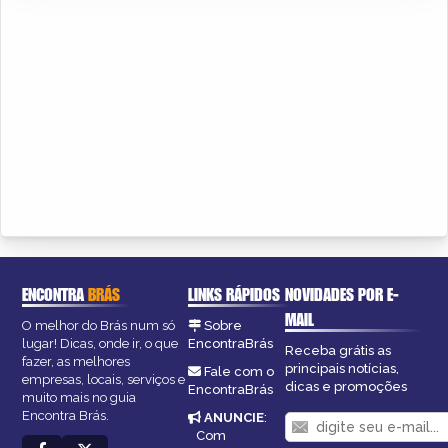
ENCONTRA
BRÁS
LINKS RÁPIDOS
NOVIDADES POR E-
MAIL
O melhor do Brás num só
Sobre
lugar! Dicas, onde ir, o que
EncontraBrás
Receba grátis as
fazer, as melhores
principais notícias,
Fale com o
empresas, locais, serviços e
dicas e promoções
EncontraBrás
muito mais no guia
Encontra Brás.
ANUNCIE
:
Com