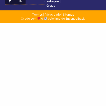
destaque
|
Grátis
Termos
|
Privacidade
|
Sitemap
Criado com
e
pelo time do EncontraBrasil