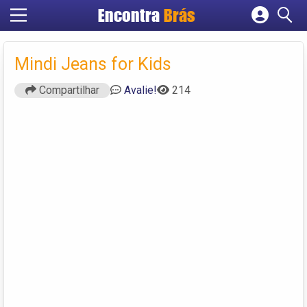
Encontra
Brás
Cadastrar empresa
Fazer login
Mindi Jeans for Kids
Criar conta
Compartilhar
Avalie!
214