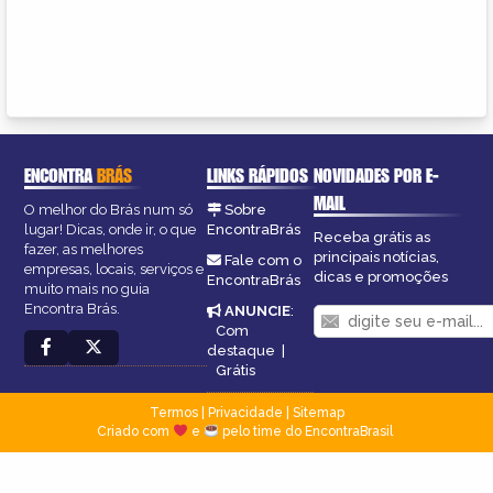
ENCONTRA
BRÁS
LINKS RÁPIDOS
NOVIDADES POR E-
MAIL
O melhor do Brás num só
Sobre
lugar! Dicas, onde ir, o que
EncontraBrás
Receba grátis as
fazer, as melhores
principais notícias,
Fale com o
empresas, locais, serviços e
dicas e promoções
EncontraBrás
muito mais no guia
Encontra Brás.
ANUNCIE
:
Com
destaque
|
Grátis
Termos
|
Privacidade
|
Sitemap
Criado com
e
pelo time do EncontraBrasil