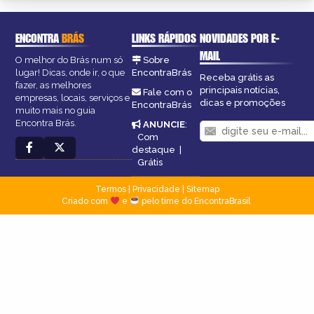
ENCONTRA
BRÁS
LINKS RÁPIDOS
NOVIDADES POR E-
MAIL
O melhor do Brás num só
Sobre
lugar! Dicas, onde ir, o que
EncontraBrás
Receba grátis as
fazer, as melhores
principais notícias,
Fale com o
empresas, locais, serviços e
dicas e promoções
EncontraBrás
muito mais no guia
Encontra Brás.
ANUNCIE
:
Com
destaque
|
Grátis
Termos
|
Privacidade
|
Sitemap
Criado com
e
pelo time do EncontraBrasil