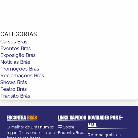
CATEGORIAS
Cursos Brás
Eventos Brás
Exposição Brás
Notícias Brás
Promoções Brás
Reclamações Brás
Shows Brás
Teatro Brás
Trânsito Brás
ENCONTRA
BRÁS
LINKS RÁPIDOS
NOVIDADES POR E-
MAIL
O melhor do Brás num só
Sobre
lugar! Dicas, onde ir, o que
EncontraBrás
Receba grátis as