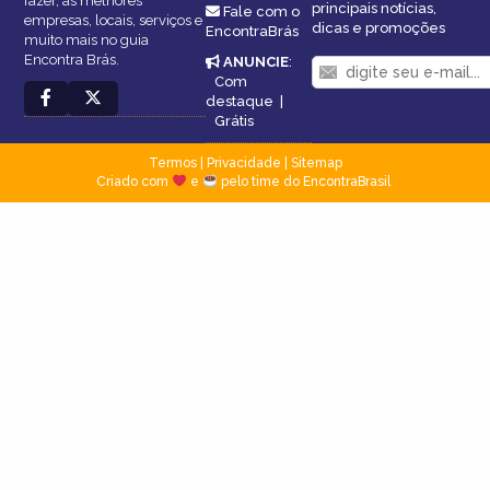
fazer, as melhores
principais notícias,
Fale com o
empresas, locais, serviços e
dicas e promoções
EncontraBrás
muito mais no guia
Encontra Brás.
ANUNCIE
:
Com
destaque
|
Grátis
Termos
|
Privacidade
|
Sitemap
Criado com
e
pelo time do EncontraBrasil