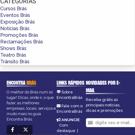
CATEGORIAS
Cursos Brás
Eventos Brás
Exposição Brás
Notícias Brás
Promoções Brás
Reclamações Brás
Shows Brás
Teatro Brás
Trânsito Brás
ENCONTRA
BRÁS
LINKS RÁPIDOS
NOVIDADES POR E-
MAIL
O melhor do Brás num só
Sobre
lugar! Dicas, onde ir, o que
EncontraBrás
Receba grátis as
fazer, as melhores
principais notícias,
Fale com o
empresas, locais, serviços e
dicas e promoções
EncontraBrás
muito mais no guia
Encontra Brás.
ANUNCIE
:
Com
destaque
|