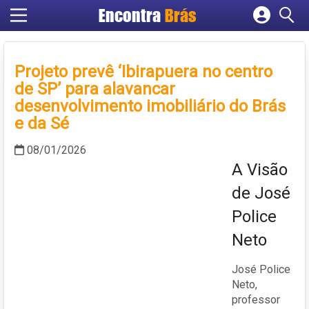
Encontra
Brás
Cadastrar empresa
Fazer login
Projeto prevê ‘Ibirapuera no centro
Criar conta
de SP’ para alavancar
desenvolvimento imobiliário do Brás
e da Sé
08/01/2026
A Visão
de José
Police
Neto
José Police
Neto,
professor