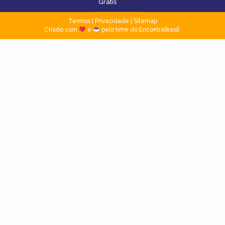
Grátis
Termos
|
Privacidade
|
Sitemap
Criado com
e
pelo time do EncontraBrasil